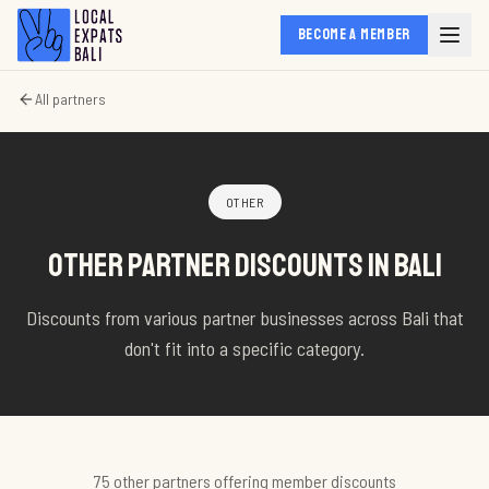
BECOME A MEMBER
All partners
OTHER
OTHER PARTNER DISCOUNTS IN BALI
Discounts from various partner businesses across Bali that
don't fit into a specific category.
75
other
partner
s
offering member discounts