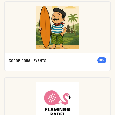
cocoricobalievents
10
%