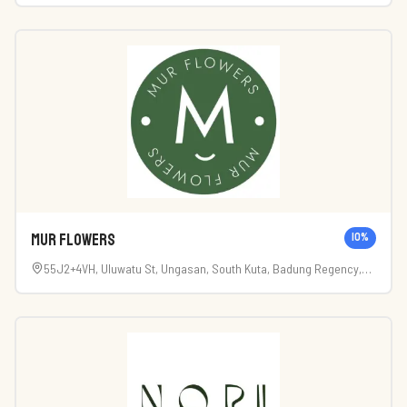
MUR FLOWERS
10
%
55J2+4VH, Uluwatu St, Ungasan, South Kuta, Badung Regency,
Bali 80361