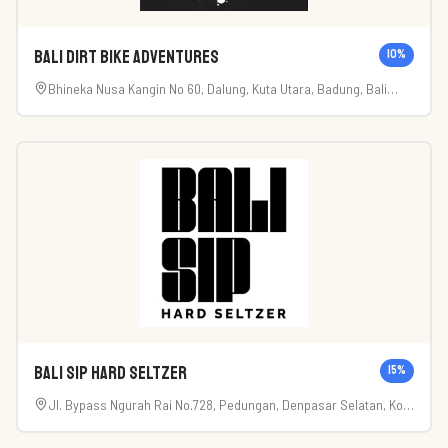
Bali Dirt Bike Adventures
10
%
Bhineka Nusa Kangin No 60, Dalung, Kuta Utara, Badung, Bali
(80361).
Bali Sip Hard Seltzer
15
%
Jl. Bypass Ngurah Rai No.728, Pedungan, Denpasar Selatan, Kota
Denpasar, Bali 80221, Indonesië