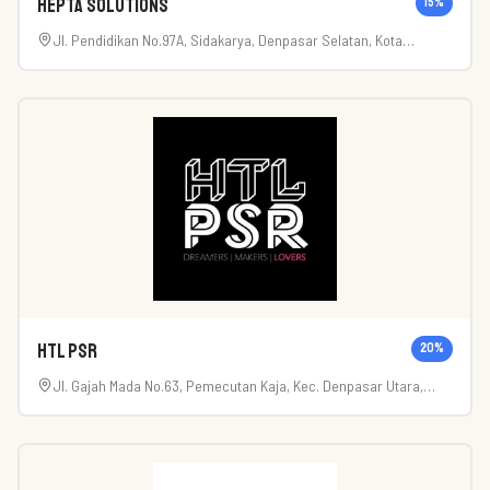
Hepta Solutions
15
%
Jl. Pendidikan No.97A, Sidakarya, Denpasar Selatan, Kota
Denpasar, Bali 80224
HTL PSR
20
%
Jl. Gajah Mada No.63, Pemecutan Kaja, Kec. Denpasar Utara,
Kota Denpasar, Bali 80119