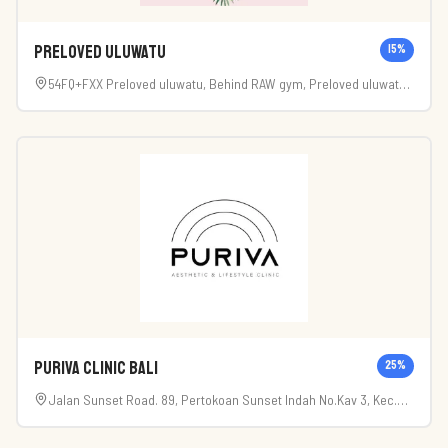
Preloved uluwatu
15
%
54FQ+FXX Preloved uluwatu, Behind RAW gym, Preloved uluwatu
(new location ) Pecatu food center, Ungasan, Kec. Kuta Sel.,
Kabupaten Badung, Bali 80361
Puriva Clinic Bali
25
%
Jalan Sunset Road. 89, Pertokoan Sunset Indah No.Kav 3, Kec.
Kuta, Kabupaten Badung, Bali 80361