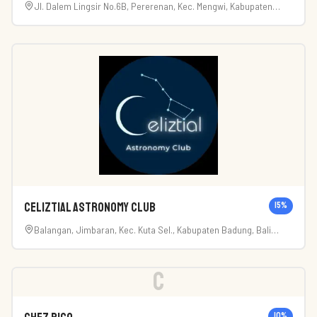
Jl. Dalem Lingsir No.6B, Pererenan, Kec. Mengwi, Kabupaten
Badung, Bali 80351
Celiztial Astronomy Club
15
%
Balangan, Jimbaran, Kec. Kuta Sel., Kabupaten Badung, Bali
80363
C
10
%