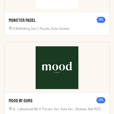
Monster Padel
15
%
Jl Belimbing Sari I, Pecatu, Kuta Selatan
mood by Ours
10
%
JL. Labuansait No 9. Pecatu, Kec. Kuta Se;., Uluwatu, Bali 8031
Indonesia